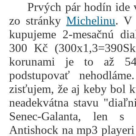
Prvých pár hodín ide 
zo stránky
Michelinu
. V
kupujeme 2-mesačnú diaľ
300 Kč (300x1,3=390Sk)
korunami je to až 5
podstupovať nehodláme
zisťujem, že aj keby bol 
neadekvátna stavu "diaľn
Senec-Galanta, len s 
Antishock na mp3 playeri 