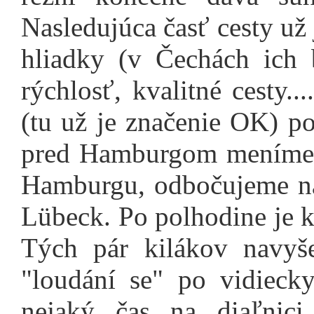
Nasledujúca časť cesty už
hliadky (v Čechách ich
rýchlosť, kvalitné cesty.
(tu už je značenie OK) 
pred Hamburgom
meníme
Hamburgu, odbočujeme na
Lübeck. Po polhodine je k
Tých pár kilákov navyš
"loudání se" po vidiecky
nejaký čas na diaľnic