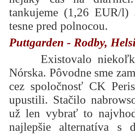
tankujeme (1,26 EUR/l) 
tesne pred polnocou.
Puttgarden - Rodby, Hels
Existovalo niekoľk
Nórska. Pôvodne sme zamýš
cez spoločnosť CK Peri
upustili. Stačilo nabrow
už len vybrať to najvhod
najlepšie alternatíva s