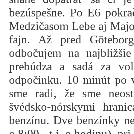
bezúspešne. Po E6 pokra
Medzičasom Lebe aj Majo 
fajn. Až pred Götebor
odbočujem na najbližši
prebúdza a sadá za vol
odpočinku. 10 minút po v
sme radi, že sme neost
švédsko-nórskymi hranic
benzínu. Dve benzínky ne
o 8:00 - t.j. o hodinu), pri