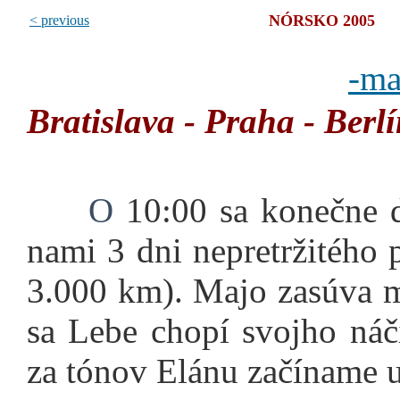
NÓRSKO 2005
< previous
-
ma
Bratislava - Praha - Berl
O
10:00 sa konečne d
nami 3 dni nepretržitého 
3.000 km). Majo zasúva m
sa Lebe chopí svojho náč
za tónov Elánu začíname u