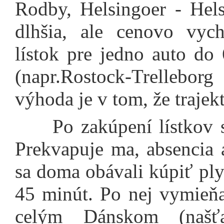
Rodby, Helsingoer - Hels
dlhšia, ale cenovo vyc
lístok pre jedno auto do
(napr.Rostock-Trellebo
výhoda je v tom, že traje
Po zakúpení lístkov s
Prekvapuje ma, absencia 
sa doma obávali kúpiť ply
45 minút. Po nej vymieň
celým Dánskom (našť