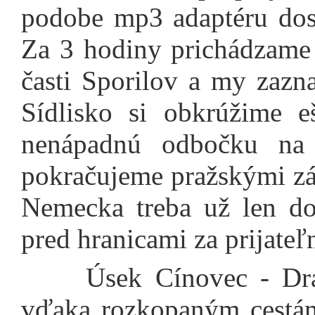
podobe mp3 adaptéru dos
Za 3 hodiny prichádzame 
časti Sporilov a my zazn
Sídlisko si obkrúžime e
nenápadnú odbočku na
pokračujeme pražskými zá
Nemecka treba už len do
pred hranicami za prijateľ
Úsek Cínovec - Drážď
vďaka rozkopaným cestám 