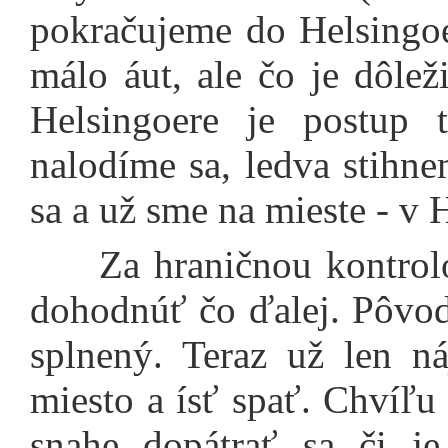
pokračujeme do Helsingoe
málo áut, ale čo je dôlež
Helsingoere je postup 
nalodíme sa, ledva stihne
sa a už sme na mieste - v 
Za hraničnou kontrolou
dohodnúť čo ďalej. Pôvod
splnený. Teraz už len n
miesto a ísť spať. Chvíľu
snahe dopátrať sa či je