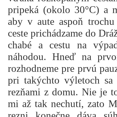
pripeká (okolo 30°C) a 
aby v aute aspoň trochu
ceste prichádzame do Drá
chabé a cestu na výpa
náhodou. Hneď na prvo
rozhodneme pre prvú pauz
pri takýchto výletoch sa
rezňami z domu. Nie je t
mi až tak nechutí, zato 
rezni konečne dáva súh